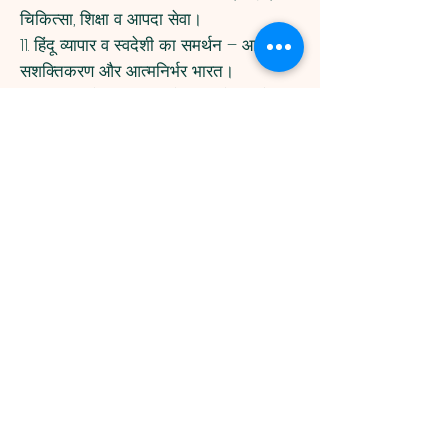
चिकित्सा, शिक्षा व आपदा सेवा।
11.⁠ ⁠हिंदू व्यापार व स्वदेशी का समर्थन – आर्थिक
सशक्तिकरण और आत्मनिर्भर भारत।
12.⁠ ⁠राष्ट्र विरोधी गतिविधियों का विरोध – देश
की अखंडता के लिए सजगता।
13.⁠ ⁠सांस्कृतिक आयोजनों का संचालन –
रामनवमी, हनुमान जयंती, तुलसी पूजन दिवस
आदि।
14.⁠ ⁠कानूनी जागरूकता – हिंदू समाज को
अधिकारों और कानून की जानकारी।
15.⁠ ⁠भविष्य की पीढ़ी का निर्माण – संस्कारवान,
राष्ट्रभक्त और धर्मनिष्ठ समाज की रचना।
🚩 🚩
“संस्कार से शक्ति, शक्ति से संगठन,
संगठन से राष्ट्र निर्माण।”
🚩🚩